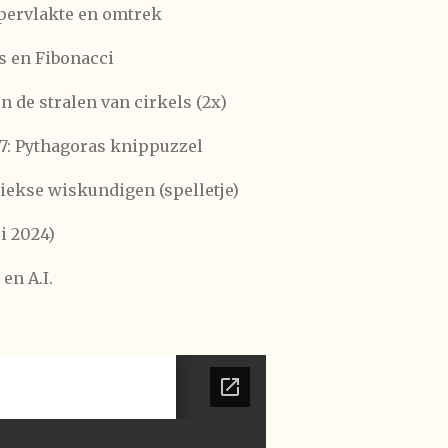
pervlakte en omtrek
s en Fibonacci
 de stralen van cirkels (2x)
: Pythagoras knippuzzel
ekse wiskundigen (spelletje)
i 2024)
en A.I.