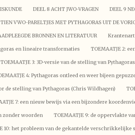
WISKUNDE
DEEL 8 ACHT JWO-VRAGEN
DEEL 9 N
0 TIEN VWO-PARELTJES MET PYTHAGORAS UIT DE VORI
AADPLEEGDE BRONNEN EN LITERATUUR
Krantenart
oras en lineaire transformaties
TOEMAATJE 2: een
TOEMAATJE 3: 3D-versie van de stelling van Pythagoras
EMAATJE 4: Pythagoras ontleed en weer bijeen gepuzz
r de stelling van Pythagoras (Chris Wildhagen)
TOE
TJE 7: een nieuw bewijs via een bijzondere koordenv
n zonder woorden
TOEMAATJE 9: de oppervlakte van
10: het probleem van de gekantelde verschrikkelijk