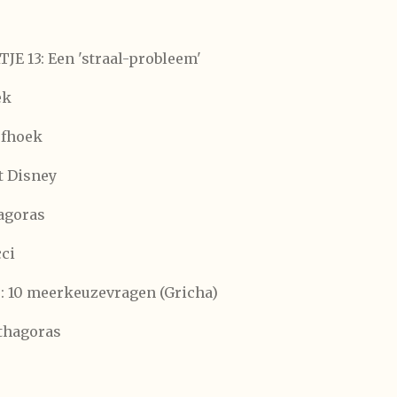
E 13: Een 'straal-probleem'
ek
jfhoek
t Disney
hagoras
ci
 10 meerkeuzevragen (Gricha)
ythagoras