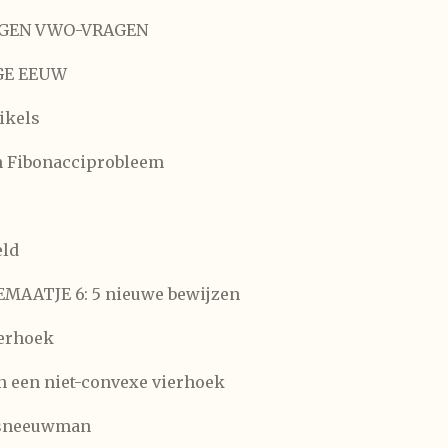
EGEN VWO-VRAGEN
GE EEUW
ikels
 Fibonacciprobleem
eld
MAATJE 6: 5 nieuwe bewijzen
ierhoek
 een niet-convexe vierhoek
e sneeuwman