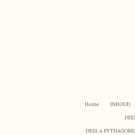
Ga
direct
naar
de
hoofdinhoud
Home
INHOUD
DEE
DEEL 4 PYTHAGORE