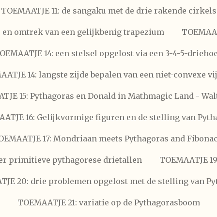
TOEMAATJE 11: de sangaku met de drie rakende cirkels
en omtrek van een gelijkbenig trapezium
TOEMAATJ
OEMAATJE 14: een stelsel opgelost via een 3-4-5-drieho
ATJE 14: langste zijde bepalen van een niet-convexe vi
JE 15: Pythagoras en Donald in Mathmagic Land - Wal
TJE 16: Gelijkvormige figuren en de stelling van Pyt
OEMAATJE 17: Mondriaan meets Pythagoras and Fibonac
r primitieve pythagorese drietallen
TOEMAATJE 19:
E 20: drie problemen opgelost met de stelling van P
TOEMAATJE 21: variatie op de Pythagorasboom