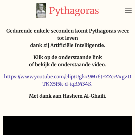
Ga
Pythagoras
direct
naar
de
Gedurende enkele seconden komt Pythagoras weer
hoofdinhoud
tot leven
dank zij Artificiële Intelligentie.
Klik op de onderstaande link
of bekijk de onderstaande video.
https://www.youtube.com/clip/Ugkx9Mr6JEZZccVxgzD
TKX5J5k-d-iqBM34K
Met dank aan Hashem Al-Ghaili.