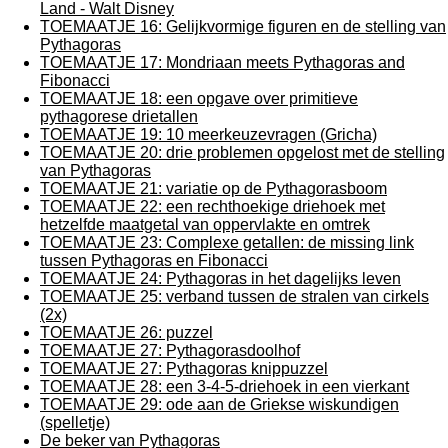
Land - Walt Disney
TOEMAATJE 16: Gelijkvormige figuren en de stelling van
Pythagoras
TOEMAATJE 17: Mondriaan meets Pythagoras and
Fibonacci
TOEMAATJE 18: een opgave over primitieve
pythagorese drietallen
TOEMAATJE 19: 10 meerkeuzevragen (Gricha)
TOEMAATJE 20: drie problemen opgelost met de stelling
van Pythagoras
TOEMAATJE 21: variatie op de Pythagorasboom
TOEMAATJE 22: een rechthoekige driehoek met
hetzelfde maatgetal van oppervlakte en omtrek
TOEMAATJE 23: Complexe getallen: de missing link
tussen Pythagoras en Fibonacci
TOEMAATJE 24: Pythagoras in het dagelijks leven
TOEMAATJE 25: verband tussen de stralen van cirkels
(2x)
TOEMAATJE 26: puzzel
TOEMAATJE 27: Pythagorasdoolhof
TOEMAATJE 27: Pythagoras knippuzzel
TOEMAATJE 28: een 3-4-5-driehoek in een vierkant
TOEMAATJE 29: ode aan de Griekse wiskundigen
(spelletje)
De beker van Pythagoras