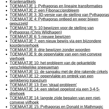
Krantenartikels
TOEMAATJE 1: Pythagoras en lineaire transformaties
TOEMAATJE 2: een Fibonacciprobleem
TOEMAATJE 3: 3D-versie van de stelling van Pythagoras
TOEMAATJE 4: Pythagoras ontleed en weer bijeen
gepuzzeld
TOEMAATJE 5: 10 bewijzen voor de stelling van
Pythagoras (Chris Wildhagen)
TOEMAATJE 6: 5 nieuwe bewijzen
TOEMAATJE 7: een nieuw bewijs via een bijzondere
koordenvierhoek
TOEMAATJE 8: drie bewijzen zonder woorden
TOEMAATJE 9: de oppervlakte van een niet-convexe
vierhoek
TOEMAATJE 10: het probleem van de gekantelde
verschrikkelijke sneeuwman
TOEMAATJE 11: de sangaku met de drie rakende cirkels
TOEMAATJE 12: oppervlakte en omtrek van een
gelijkbenig trapezium
TOEMAATJE 13: Een 'straal-probleem'
TOEMAATJE 14: een stelsel opgelost via een 3-4-5-
driehoek
TOEMAATJE 14: langste zijde bepalen van een niet-
convexe vijfhoek
TOEMAATJE 15: Pythagoras en Donald in Mathmagic