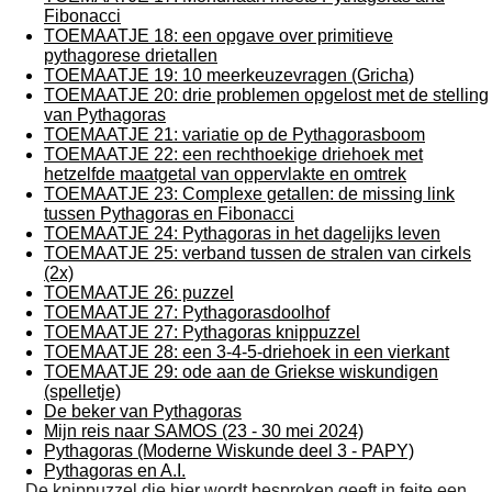
Fibonacci
TOEMAATJE 18: een opgave over primitieve
pythagorese drietallen
TOEMAATJE 19: 10 meerkeuzevragen (Gricha)
TOEMAATJE 20: drie problemen opgelost met de stelling
van Pythagoras
TOEMAATJE 21: variatie op de Pythagorasboom
TOEMAATJE 22: een rechthoekige driehoek met
hetzelfde maatgetal van oppervlakte en omtrek
TOEMAATJE 23: Complexe getallen: de missing link
tussen Pythagoras en Fibonacci
TOEMAATJE 24: Pythagoras in het dagelijks leven
TOEMAATJE 25: verband tussen de stralen van cirkels
(2x)
TOEMAATJE 26: puzzel
TOEMAATJE 27: Pythagorasdoolhof
TOEMAATJE 27: Pythagoras knippuzzel
TOEMAATJE 28: een 3-4-5-driehoek in een vierkant
TOEMAATJE 29: ode aan de Griekse wiskundigen
(spelletje)
De beker van Pythagoras
Mijn reis naar SAMOS (23 - 30 mei 2024)
Pythagoras (Moderne Wiskunde deel 3 - PAPY)
Pythagoras en A.I.
De knippuzzel die hier wordt besproken geeft in feite een