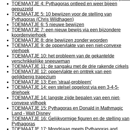
TOEMAATJE 4: Pythagoras ontleed en weer bijeen
gepuzzeld
TOEMAATJE 5: 10 bewijzen voor de stelling van
Pythagoras (Chris Wildhagen)
TOEMAATJE 6: 5 nieuwe bewijzen
TOEMAATJE 7: een nieuw bewijs via een bijzondere
koordenvierhoek
TOEMAATJE 8: drie bewijzen zonder woorden
TOEMAATJE 9: de oppervlakte van een niet-convexe
vierhoek
TOEMAATJE 10: het probleem van de gekantelde
verschrikkelijke sneeuwman
TOEMAATJE 11: de sangaku met de drie rakende cirkels
TOEMAATJE 12: oppervlakte en omtrek van een
gelijkbenig trapezium
TOEMAATJE 13: Een 'straal-probleem'
TOEMAATJE 14: een stelsel opgelost via een 3-4-5-
driehoek
TOEMAATJE 14: langste zijde bepalen van een niet-
convexe vijfhoek
TOEMAATJE 15: Pythagoras en Donald in Mathmagic
Land - Walt Disney
TOEMAATJE 16: Gelijkvormige figuren en de stelling van
Pythagoras
TOEMAATJE 17: Mondriaan meets Pythagoras and