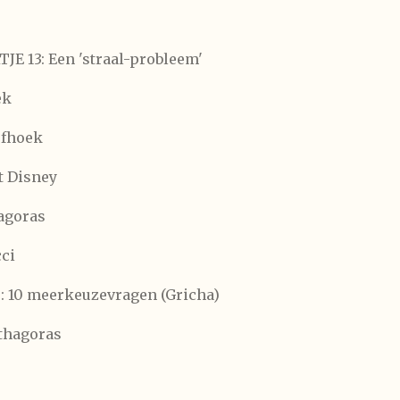
E 13: Een 'straal-probleem'
ek
jfhoek
t Disney
hagoras
ci
 10 meerkeuzevragen (Gricha)
ythagoras