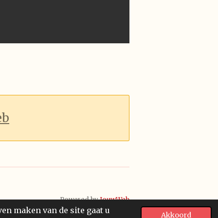
eb
Powered by
JouwWeb
ven maken van de site gaat u
Akkoord