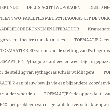
WISKUNDE
DEEL 8 ACHT JWO-VRAGEN
DEEL 9 N
0 TIEN VWO-PARELTJES MET PYTHAGORAS UIT DE VORI
AADPLEEGDE BRONNEN EN LITERATUUR
Krantenart
oras en lineaire transformaties
TOEMAATJE 2: een
TOEMAATJE 3: 3D-versie van de stelling van Pythagoras
EMAATJE 4: Pythagoras ontleed en weer bijeen gepuzz
r de stelling van Pythagoras (Chris Wildhagen)
TOE
TJE 7: een nieuw bewijs via een bijzondere koordenv
n zonder woorden
TOEMAATJE 9: de oppervlakte van
10: het probleem van de gekantelde verschrikkelijk