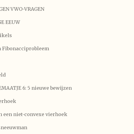
EGEN VWO-VRAGEN
GE EEUW
ikels
 Fibonacciprobleem
eld
MAATJE 6: 5 nieuwe bewijzen
ierhoek
 een niet-convexe vierhoek
e sneeuwman