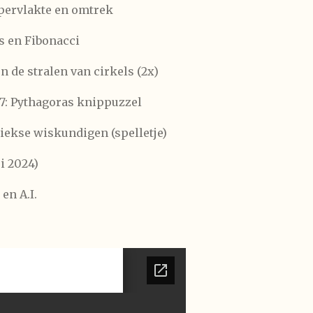
pervlakte en omtrek
s en Fibonacci
 de stralen van cirkels (2x)
: Pythagoras knippuzzel
ekse wiskundigen (spelletje)
i 2024)
en A.I.