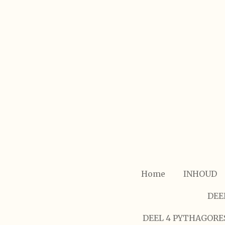
Ga
direct
naar
de
hoofdinhoud
Home
INHOUD
DEE
DEEL 4 PYTHAGORE