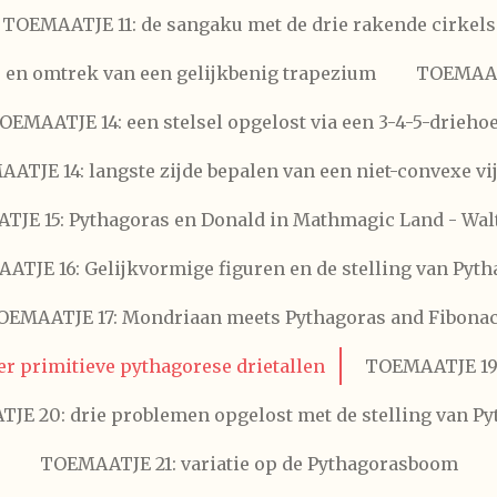
TOEMAATJE 11: de sangaku met de drie rakende cirkels
en omtrek van een gelijkbenig trapezium
TOEMAATJ
OEMAATJE 14: een stelsel opgelost via een 3-4-5-drieho
ATJE 14: langste zijde bepalen van een niet-convexe vi
JE 15: Pythagoras en Donald in Mathmagic Land - Wal
TJE 16: Gelijkvormige figuren en de stelling van Pyt
OEMAATJE 17: Mondriaan meets Pythagoras and Fibonac
r primitieve pythagorese drietallen
TOEMAATJE 19:
E 20: drie problemen opgelost met de stelling van P
TOEMAATJE 21: variatie op de Pythagorasboom